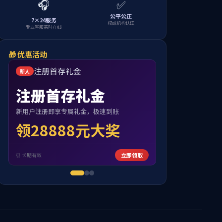
堂专项审计”工作的支持表...[
详细
]
部开展“中国共产党人精神谱...
8日，审计处党支部组织开展“中国共产党人精神谱系”专题宣
支部书记张首玉结合工作实际...[
详细
]
服务指南
古天乐代言太阳集团网址工程结算审计送审资料的说明
12-27
工程竣工结算审计流程图
12-22
招标控制价审计流程图
12-22