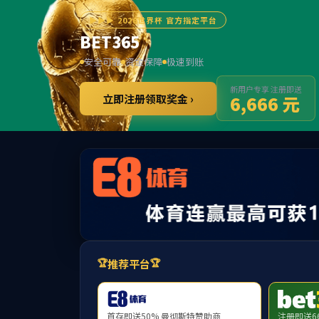
部门首页
部门概况
工作动态